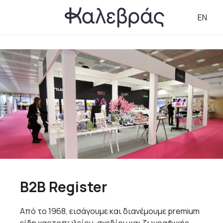
EN
B2B Register
Από το 1968, εισάγουμε και διανέμουμε premium