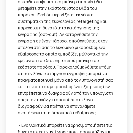
σε κάθε διαφημιστικό μπάνερ (π. χ. «i») θα
μεταβείτε στην εκάστοτε ιστοσελίδα του
παρόχου. Εκεί διευκρινίζεται εκ νέου η
συστηματική της τεχνολογίας retargeting και
παρέχεται η δυνατότητα κατάργησης της
εγγραφής (opt-out). Αν καταργήσετε την
εγγραφή σε έναν πάροχο, αποθηκεύεται στον
υπολογιστή σας το λεγόμενο μικροδεδομένο
εξαίρεσης το οποίο εμποδίζει μελλοντικά την
εμφάνιση του διαφημιστικού μπάνερ του
εκάστοτε παρόχου. Παρακαλούμε λάβετε υπόψη
ότι η εν λόγω κατάργηση εγγραφής μπορεί να
πραγματοποιηθεί μόνο από τον υπολογιστή σας
και τα εκάστοτε μικροδεδομένα εξαίρεσης δεν
επιτρέπεται να διαγραφούν από τον υπολογιστή
σας κι αν τυχόν για οποιοδήποτε λόγο
διαγραφούν θα πρέπει να επαναλάβετε
αναπόφευκτα τη διαδικασία εξαίρεσης.
• Εναλλακτικά μπορείτε να χρησιμοποιήσετε τις
δυνατότητες εναντίωσης που παρουσιάζονται