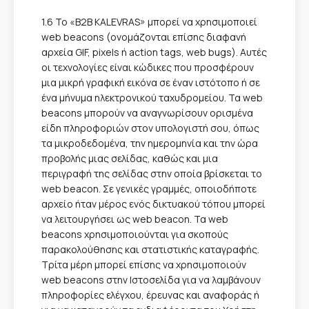
1.6 Το «B2B KALEVRAS» μπορεί να χρησιμοποιεί
web beacons (ονομάζονται επίσης διαφανή
αρχεία GIF, pixels ή action tags, web bugs). Αυτές
οι τεχνολογίες είναι κώδικες που προσφέρουν
μια μικρή γραφική εικόνα σε έναν ιστότοπο ή σε
ένα μήνυμα ηλεκτρονικού ταχυδρομείου. Τα web
beacons μπορούν να αναγνωρίσουν ορισμένα
είδη πληροφοριών στον υπολογιστή σου, όπως
τα μικροδεδομένα, την ημερομηνία και την ώρα
προβολής μιας σελίδας, καθώς και μια
περιγραφή της σελίδας στην οποία βρίσκεται το
web beacon. Σε γενικές γραμμές, οποιοδήποτε
αρχείο ήταν μέρος ενός δικτυακού τόπου μπορεί
να λειτουργήσει ως web beacon. Τα web
beacons χρησιμοποιούνται για σκοπούς
παρακολούθησης και στατιστικής καταγραφής.
Τρίτα μέρη μπορεί επίσης να χρησιμοποιούν
web beacons στην Ιστοσελίδα για να λαμβάνουν
πληροφορίες ελέγχου, έρευνας και αναφοράς ή