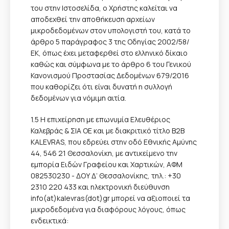
του στην Ιστοσελίδα, ο Χρήστης καλείται να
αποδεχθεί την αποθήκευση αρχείων
μικροδεδομένων στον υπολογιστή του, κατά το
άρθρο 5 παράγραφος 3 της Οδηγίας 2002/58/
ΕΚ, όπως έχει μεταφερθεί στο ελληνικό δίκαιο
καθώς και σύμφωνα με το άρθρο 6 του Γενικού
Κανονισμού Προστασίας Δεδομένων 679/2016
που καθορίζει ότι είναι δυνατή η συλλογή
δεδομένων για νόμιμη αιτία.
1.5 Η επιχείρηση με επωνυμία Ελευθέριος
Καλεβράς & ΣΙΑ ΟΕ και με διακριτικό τίτλο B2B
KALEVRAS, που εδρεύει στην οδό Εθνικής Αμύνης
44, 546 21 Θεσσαλονίκη, με αντικείμενο την
εμπορία Ειδών Γραφείου και Χαρτικών, ΑΦΜ
082530230 - ΔΟΥ Δ’ Θεσσαλονίκης, τηλ.: +30
2310 220 433 και ηλεκτρονική διεύθυνση
info(at)kalevras(dot)gr μπορεί να αξιοποιεί τα
μικροδεδομένα για διαφόρους λόγους, όπως
ενδεικτικά: